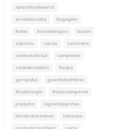
aparadosdaserra
arraialdocabo
Bagagem
Bahia
barradalagoa
buzios
cabofrio
cacau
cachoeira
cambaradosul
campeche
caribebrasileiro
floripa
garopaba
guardadoembau
ilhadamagia
ilhadocampeche
joaquina
lagoadojapones
litoralcatarinense
natureza
nordeste brasileiro
norte