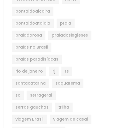
pontaldoalcaira
pontaldoatalaia
praia
praiadorosa
praiadosingleses
praias no Brasil
praias paradisíacas
rio de janeiro
rj
rs
santacatarina
saquarema
sc
serrageral
serras gauchas
trilha
viagem Brasil
viagem de casal