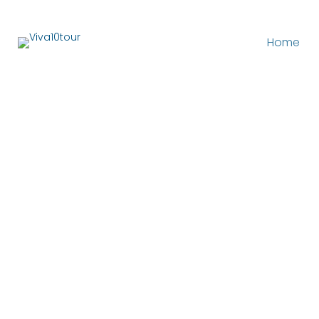
Home
DESTINOS NACIONAIS
Aracaju: 6
motivos para
você incluir na
sua lista de
viagens.