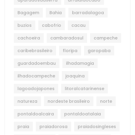
Bagagem
Bahia
barradalagoa
buzios
cabofrio
cacau
cachoeira
cambaradosul
campeche
caribebrasileiro
floripa
garopaba
guardadoembau
ilhadamagia
ilhadocampeche
joaquina
lagoadojapones
litoralcatarinense
natureza
nordeste brasileiro
norte
pontaldoalcaira
pontaldoatalaia
praia
praiadorosa
praiadosingleses