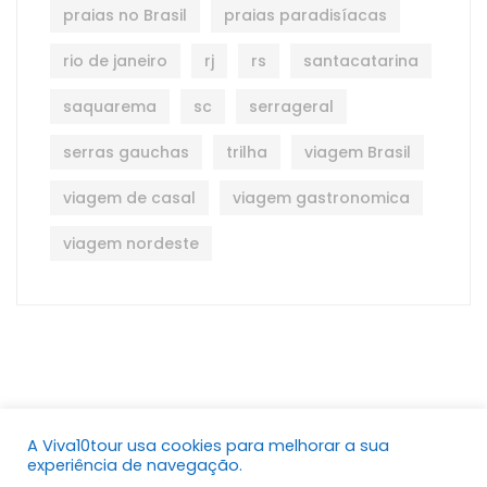
praias no Brasil
praias paradisíacas
rio de janeiro
rj
rs
santacatarina
saquarema
sc
serrageral
serras gauchas
trilha
viagem Brasil
viagem de casal
viagem gastronomica
viagem nordeste
A Viva10tour usa cookies para melhorar a sua
Copyright © 2021. Viva10tour Todos os direitos
experiência de navegação.