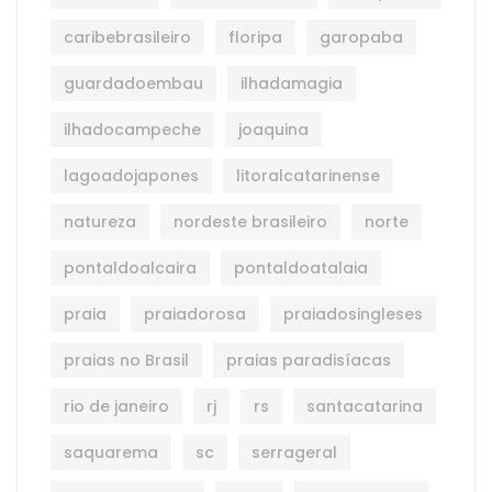
caribebrasileiro
floripa
garopaba
guardadoembau
ilhadamagia
ilhadocampeche
joaquina
lagoadojapones
litoralcatarinense
natureza
nordeste brasileiro
norte
pontaldoalcaira
pontaldoatalaia
praia
praiadorosa
praiadosingleses
praias no Brasil
praias paradisíacas
rio de janeiro
rj
rs
santacatarina
saquarema
sc
serrageral