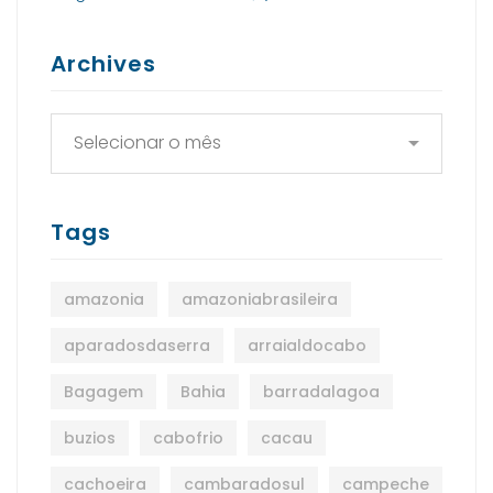
Archives
Tags
amazonia
amazoniabrasileira
aparadosdaserra
arraialdocabo
Bagagem
Bahia
barradalagoa
buzios
cabofrio
cacau
cachoeira
cambaradosul
campeche