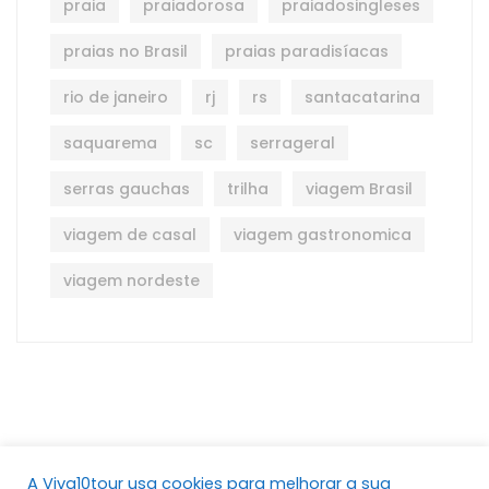
praia
praiadorosa
praiadosingleses
praias no Brasil
praias paradisíacas
rio de janeiro
rj
rs
santacatarina
saquarema
sc
serrageral
serras gauchas
trilha
viagem Brasil
viagem de casal
viagem gastronomica
viagem nordeste
A Viva10tour usa cookies para melhorar a sua