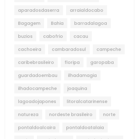
aparadosdaserra
arraialdocabo
Bagagem
Bahia
barradalagoa
buzios
cabofrio
cacau
cachoeira
cambaradosul
campeche
caribebrasileiro
floripa
garopaba
guardadoembau
ilhadamagia
ilhadocampeche
joaquina
lagoadojapones
litoralcatarinense
natureza
nordeste brasileiro
norte
pontaldoalcaira
pontaldoatalaia