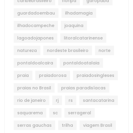
caribebrasileiro
floripa
garopaba
guardadoembau
ilhadamagia
ilhadocampeche
joaquina
lagoadojapones
litoralcatarinense
natureza
nordeste brasileiro
norte
pontaldoalcaira
pontaldoatalaia
praia
praiadorosa
praiadosingleses
praias no Brasil
praias paradisíacas
rio de janeiro
rj
rs
santacatarina
saquarema
sc
serrageral
serras gauchas
trilha
viagem Brasil