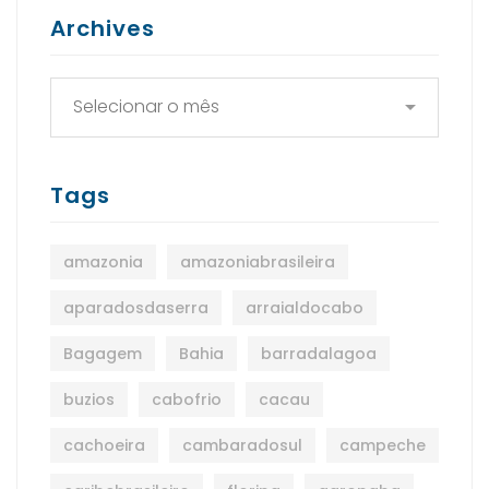
Archives
Tags
amazonia
amazoniabrasileira
aparadosdaserra
arraialdocabo
Bagagem
Bahia
barradalagoa
buzios
cabofrio
cacau
cachoeira
cambaradosul
campeche