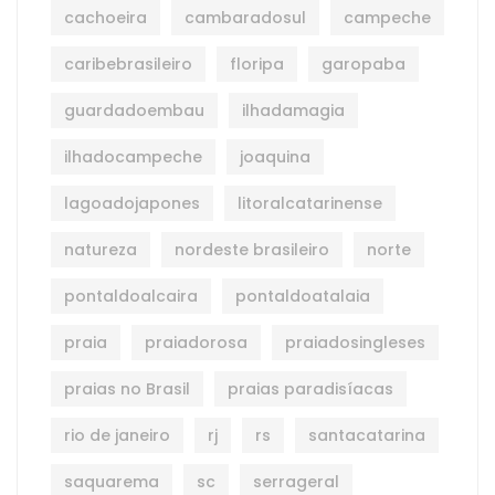
cachoeira
cambaradosul
campeche
caribebrasileiro
floripa
garopaba
guardadoembau
ilhadamagia
ilhadocampeche
joaquina
lagoadojapones
litoralcatarinense
natureza
nordeste brasileiro
norte
pontaldoalcaira
pontaldoatalaia
praia
praiadorosa
praiadosingleses
praias no Brasil
praias paradisíacas
rio de janeiro
rj
rs
santacatarina
saquarema
sc
serrageral