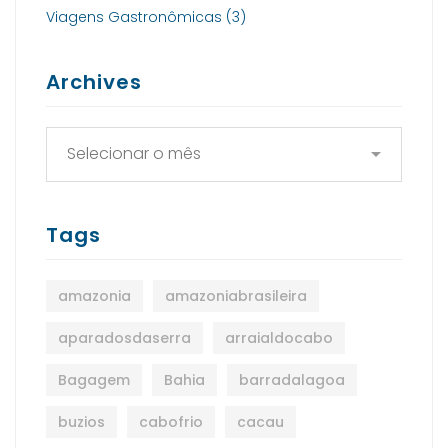
Viagens Gastronômicas
(3)
Archives
Tags
amazonia
amazoniabrasileira
aparadosdaserra
arraialdocabo
Bagagem
Bahia
barradalagoa
buzios
cabofrio
cacau