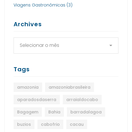
Viagens Gastronômicas
(3)
Archives
Tags
amazonia
amazoniabrasileira
aparadosdaserra
arraialdocabo
Bagagem
Bahia
barradalagoa
buzios
cabofrio
cacau