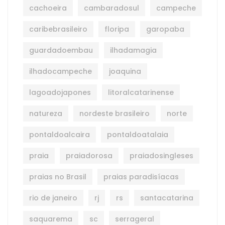
cachoeira
cambaradosul
campeche
caribebrasileiro
floripa
garopaba
guardadoembau
ilhadamagia
ilhadocampeche
joaquina
lagoadojapones
litoralcatarinense
natureza
nordeste brasileiro
norte
pontaldoalcaira
pontaldoatalaia
praia
praiadorosa
praiadosingleses
praias no Brasil
praias paradisíacas
rio de janeiro
rj
rs
santacatarina
saquarema
sc
serrageral