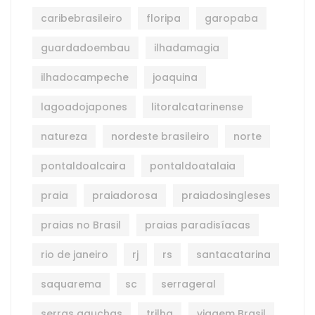
caribebrasileiro
floripa
garopaba
guardadoembau
ilhadamagia
ilhadocampeche
joaquina
lagoadojapones
litoralcatarinense
natureza
nordeste brasileiro
norte
pontaldoalcaira
pontaldoatalaia
praia
praiadorosa
praiadosingleses
praias no Brasil
praias paradisíacas
rio de janeiro
rj
rs
santacatarina
saquarema
sc
serrageral
serras gauchas
trilha
viagem Brasil