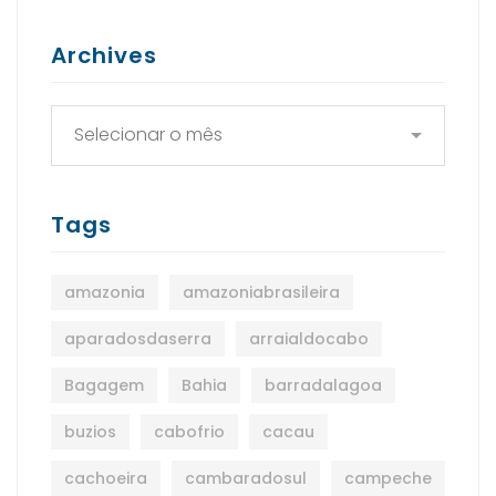
Archives
Tags
amazonia
amazoniabrasileira
aparadosdaserra
arraialdocabo
Bagagem
Bahia
barradalagoa
buzios
cabofrio
cacau
cachoeira
cambaradosul
campeche