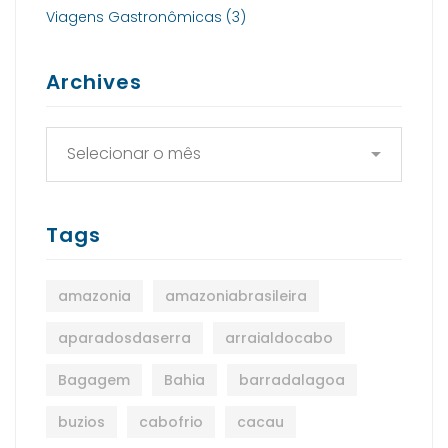
Viagens Gastronômicas
(3)
Archives
Tags
amazonia
amazoniabrasileira
aparadosdaserra
arraialdocabo
Bagagem
Bahia
barradalagoa
buzios
cabofrio
cacau