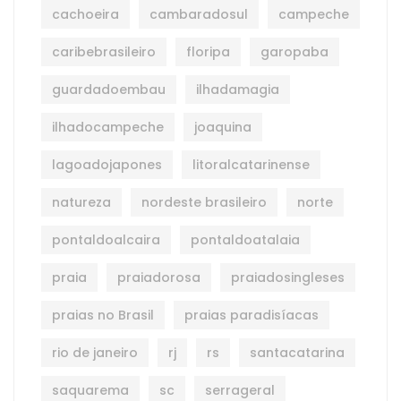
cachoeira
cambaradosul
campeche
caribebrasileiro
floripa
garopaba
guardadoembau
ilhadamagia
ilhadocampeche
joaquina
lagoadojapones
litoralcatarinense
natureza
nordeste brasileiro
norte
pontaldoalcaira
pontaldoatalaia
praia
praiadorosa
praiadosingleses
praias no Brasil
praias paradisíacas
rio de janeiro
rj
rs
santacatarina
saquarema
sc
serrageral