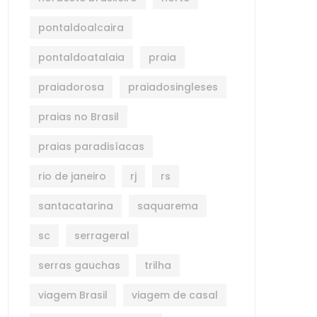
pontaldoalcaira
pontaldoatalaia
praia
praiadorosa
praiadosingleses
praias no Brasil
praias paradisíacas
rio de janeiro
rj
rs
santacatarina
saquarema
sc
serrageral
serras gauchas
trilha
viagem Brasil
viagem de casal