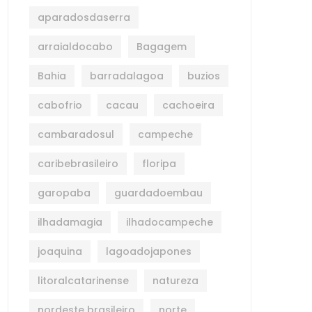
aparadosdaserra
arraialdocabo
Bagagem
Bahia
barradalagoa
buzios
cabofrio
cacau
cachoeira
cambaradosul
campeche
caribebrasileiro
floripa
garopaba
guardadoembau
ilhadamagia
ilhadocampeche
joaquina
lagoadojapones
litoralcatarinense
natureza
nordeste brasileiro
norte