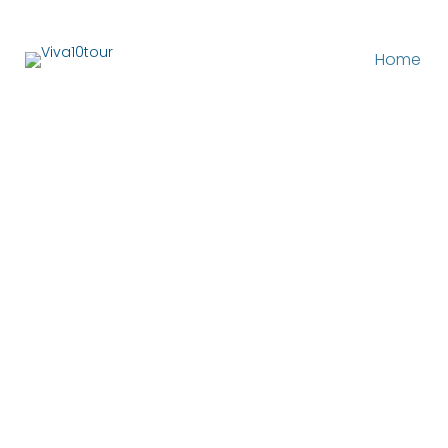
Home
DESTINOS NACIONAIS
Bento
Gonçalves-RS:
Sua Próxima
Aventura na
Serra Gaúcha