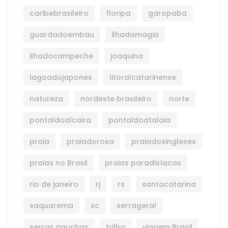
caribebrasileiro
floripa
garopaba
guardadoembau
ilhadamagia
ilhadocampeche
joaquina
lagoadojapones
litoralcatarinense
natureza
nordeste brasileiro
norte
pontaldoalcaira
pontaldoatalaia
praia
praiadorosa
praiadosingleses
praias no Brasil
praias paradisíacas
rio de janeiro
rj
rs
santacatarina
saquarema
sc
serrageral
serras gauchas
trilha
viagem Brasil