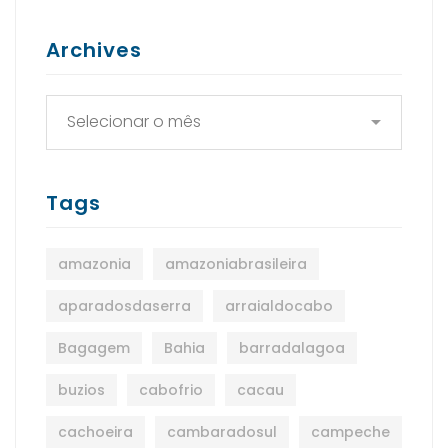
Archives
Tags
amazonia
amazoniabrasileira
aparadosdaserra
arraialdocabo
Bagagem
Bahia
barradalagoa
buzios
cabofrio
cacau
cachoeira
cambaradosul
campeche